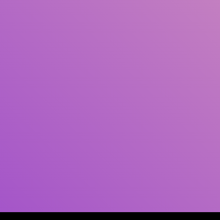
Pengarang
Subjek
ISBN/ISSN
Tipe Koleksi
Lokasi
GMD
Cari