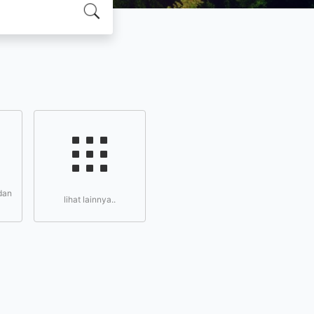
dan
lihat lainnya..